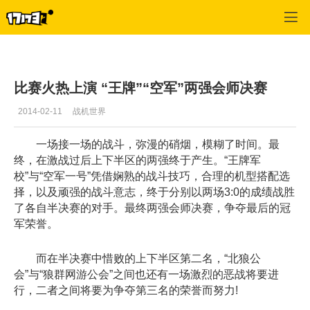
战机世界
>
右边栏热点新闻文推
>
正文
比赛火热上演 “王牌”“空军”两强会师决赛
2014-02-11
战机世界
一场接一场的战斗，弥漫的硝烟，模糊了时间。最
终，在激战过后上下半区的两强终于产生。“王牌军
校”与“空军一号”凭借娴熟的战斗技巧，合理的机型搭配选
择，以及顽强的战斗意志，终于分别以两场3:0的成绩战胜
了各自半决赛的对手。最终两强会师决赛，争夺最后的冠
军荣誉。
而在半决赛中惜败的上下半区第二名，“北狼公
会”与“狼群网游公会”之间也还有一场激烈的恶战将要进
行，二者之间将要为争夺第三名的荣誉而努力!