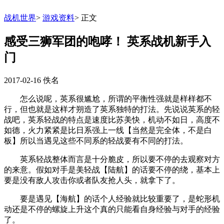
战机世界
>
游戏资料
>
正文
感受三狮军团的咆哮！ 英系战机新手入
门
2017-02-16
佚名
怎么说呢，英系很尴尬，所谓的平衡性强就是样样都不
行，但也就是这样才朔造了英系独特的打法。先说说英系的轻
战吧，英系轻战的特点是速度比苏美快，机动不如日，高度不
如德，火力紧紧是比日系强上一线【当然是完全体，不是白
板】所以当遇见这些不同系的轻战要有不同的打法。
英系轻战整体而言是十分脆皮，所以要不停的去观察对方
的来意。假如对手是美轻战【陆航】的话要不停的绕，基本上
要是没有敌人攻击你或者队友抢人头，就拿下了。
要是遇见【海航】的话个人经验就比较重要了，是蛇形机
动还是不停的螺旋上升这个真的只能看自身经验与对手的经验
了。