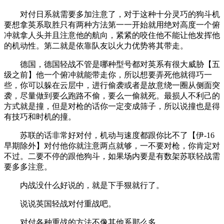
对付日系就需要多加注意了，对于这种十分灵巧的狗斗机
要想拿英系取胜只有两种方法第一一开始就用绝对高度一个俯
冲就拿人头并且注意他的航向，紧紧的咬住他不能让他发挥他
的机动性。第二就是依靠队友以火力优势将其带走。
德国，德国轻战不管是哪种型号都对英系有很大威胁【五
级之前】他一个俯冲就能带走你，所以想要弄死他就得巧一
些，你可以躲在云层中，进行偷袭或者是故意绕一圈从侧面突
袭，尽量做到要么跑路不偷，要么一偷就死。最损人不利己的
方式就是撞，但是对枪的话你一定变成筛子，所以说撞也是得
有技巧和时机的撞。
苏联的话非常好对付，机动与速度都跟你比不了【伊-16
早期除外】对付他你就注意两点就够，一不要对枪，你肯定对
不过。二要不停的跟他狗斗，如果场内要是有数架苏联轻战需
要多多注意。
内战没什么好说的，就是下手狠就行了。
说说英国轻战对付重战吧。
对付各种重战的方法不像其他系那么多。