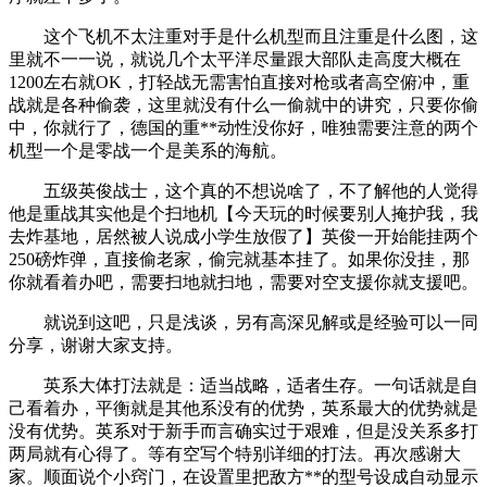
这个飞机不太注重对手是什么机型而且注重是什么图，这
里就不一一说，就说几个太平洋尽量跟大部队走高度大概在
1200左右就OK，打轻战无需害怕直接对枪或者高空俯冲，重
战就是各种偷袭，这里就没有什么一偷就中的讲究，只要你偷
中，你就行了，德国的重**动性没你好，唯独需要注意的两个
机型一个是零战一个是美系的海航。
五级英俊战士，这个真的不想说啥了，不了解他的人觉得
他是重战其实他是个扫地机【今天玩的时候要别人掩护我，我
去炸基地，居然被人说成小学生放假了】英俊一开始能挂两个
250磅炸弹，直接偷老家，偷完就基本挂了。如果你没挂，那
你就看着办吧，需要扫地就扫地，需要对空支援你就支援吧。
就说到这吧，只是浅谈，另有高深见解或是经验可以一同
分享，谢谢大家支持。
英系大体打法就是：适当战略，适者生存。一句话就是自
己看着办，平衡就是其他系没有的优势，英系最大的优势就是
没有优势。英系对于新手而言确实过于艰难，但是没关系多打
两局就有心得了。等有空写个特别详细的打法。再次感谢大
家。顺面说个小窍门，在设置里把敌方**的型号设成自动显示