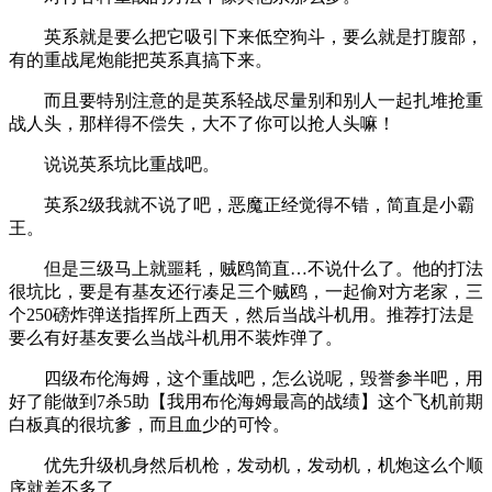
英系就是要么把它吸引下来低空狗斗，要么就是打腹部，
有的重战尾炮能把英系真搞下来。
而且要特别注意的是英系轻战尽量别和别人一起扎堆抢重
战人头，那样得不偿失，大不了你可以抢人头嘛！
说说英系坑比重战吧。
英系2级我就不说了吧，恶魔正经觉得不错，简直是小霸
王。
但是三级马上就噩耗，贼鸥简直…不说什么了。他的打法
很坑比，要是有基友还行凑足三个贼鸥，一起偷对方老家，三
个250磅炸弹送指挥所上西天，然后当战斗机用。推荐打法是
要么有好基友要么当战斗机用不装炸弹了。
四级布伦海姆，这个重战吧，怎么说呢，毁誉参半吧，用
好了能做到7杀5助【我用布伦海姆最高的战绩】这个飞机前期
白板真的很坑爹，而且血少的可怜。
优先升级机身然后机枪，发动机，发动机，机炮这么个顺
序就差不多了。