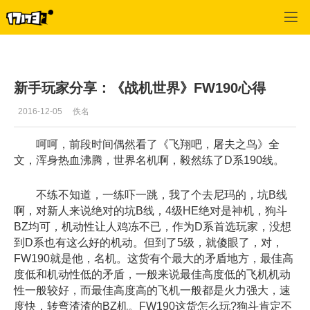
战机世界
>
游戏资料
>
正文
新手玩家分享：《战机世界》FW190心得
2016-12-05
佚名
呵呵，前段时间偶然看了《飞翔吧，屠夫之鸟》全
文，浑身热血沸腾，世界名机啊，毅然练了D系190线。
不练不知道，一练吓一跳，我了个去尼玛的，坑B线
啊，对新人来说绝对的坑B线，4级HE绝对是神机，狗斗
BZ均可，机动性让人鸡冻不已，作为D系首选玩家，没想
到D系也有这么好的机动。但到了5级，就傻眼了，对，
FW190就是他，名机。这货有个最大的矛盾地方，最佳高
度低和机动性低的矛盾，一般来说最佳高度低的飞机机动
性一般较好，而最佳高度高的飞机一般都是火力强大，速
度快，转弯渣渣的BZ机。FW190这货怎么玩?狗斗肯定不