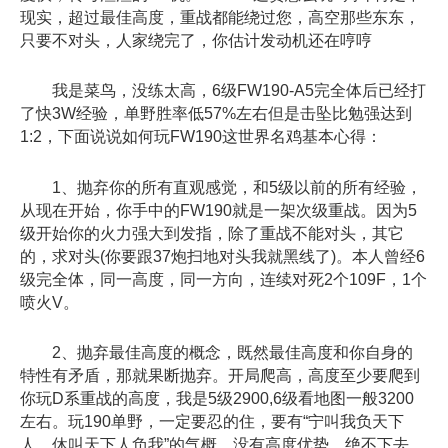
现实，超过最佳高度，重战都能绕过您，高空那些东东，
只要不对头，人家绕完了，你估计发动机还在哼哼
我是菜鸟，没练太高，6级FW190-A5完全体后已经打
了快3W经验，单野胜率低57%左右但是击坠比勉强达到
1:2，下面说说如何玩FW190这世界名鸡基本心得：
1、抛弃你的所有直观感觉，和5级以前的所有经验，
从现在开始，你手中的FW190就是一架次级重战。因为5
级开始你的火力强大到发指，除了重战不能对头，其它
的，求对头(你要跟37炮扫地对头我就黑线了)。本人曾经6
级完全体，同一高度，同一方向，连续对死2个109F，1个
喷火V。
2、抛弃最佳高度的概念，既然最佳高度和你自身的
特性有矛盾，那就果断抛弃。开局爬高，高度至少要爬到
你玩D系重战的高度，我是5级2900,6级看地图一般3200
左右。玩190单野，一定要忍的住，要有“宁叫我负天下
人，休叫天下人负我”的气概，没有高度优势，绝不下去。