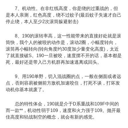
7、机动性。在非红线高度，你是绕的过重战的，但
是本人亲测，红色高度，绕不过蚊子(最后蚊子失速才自己
停止绕，本人至少2次滚筒躲避射击)
8、190的滚转率高，这一性能带来的直接好处就是滚
筒快，我个人的被咬的动作是，滚动2圈，小幅度转向，
滚筒再小幅转向(转向角度约30度加少量变化高度)，太近
了就直接破S。190一旦被咬，速度摆不开的话，基本都是
死，最好还是带入己方机群再加速逃离或回头。
9、用190单野，切入混战圈的点，一般在侧面或者远
点，否则容易被侧前方敌机加速咬住，打死不谈，打坏发
动机你基本就废了。
总的特性体会，190就是介于D系重战和109F中间的
而一款**，机动性弱于109，速度和火力强于109。抛开最
佳高度和轻战制空的概念，就会有新的感觉。