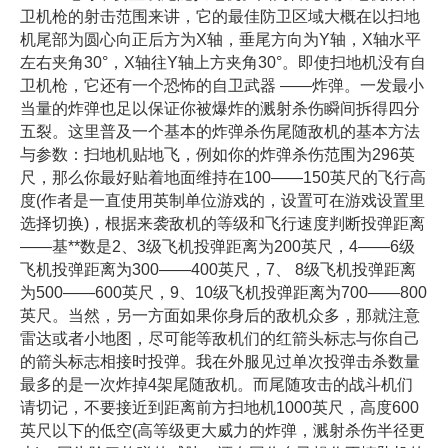
卫机枪的射击范围来讲，它的最佳防卫区域大概在以扫地
机尾部为圆心向正后方为X轴，垂尾方向为Y轴，X轴水平
左右夹角30°，X轴往Y轴上方夹角30°。即使扫地机没有自
卫机枪，它还有一个恐怖的自卫武器 ——炸弹。一发最小
当量的炸弹也足以保证你被爆炸的溅射杀伤瞬间拆得四分
五裂。这里普及一个基本的炸弹杀伤尾随敌机的基本方法
与参数：扫地机贴地飞，例如你的炸弹杀伤范围为296英
尺，那么你最好贴着地面维持在100——150英尺的飞行高
度(作者是一直使用英制单位游戏的，设置可在游戏设置里
选择切换)，根据来袭敌机的等级和飞行速度判断投弹距离
——基**数是2、3级飞机投弹距离为200英尺，4——6级
飞机投弹距离为300——400英尺，7、 8级飞机投弹距离
为500——600英尺，9、10级飞机投弹距离为700——800
英尺。当然，另一方面如果你身后的敌机众多，那就注意
雷达或者小地图，尽可能等敌机们的红箭头标志与你自己
的箭头标志相接时投弹。我在外服见过单次投弹击杀数量
最多的是一次炸掉4架尾随敌机。而尾随攻击的战斗机们
请切记，不要接近到距离前方扫地机1000英尺，高度600
英尺以下的低空(高等级更大威力的炸弹，溅射杀伤半径更