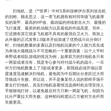
扫地机，是《**世界》中对S系科技树伊尔系列攻击机
的别称。顾名思义，这一类飞机拥有相对同等级飞机最厚
实的装甲、最高的HP值、最凶猛的持续射击火力、最慢的
飞行速度、最差的机动能力以及最低的作战高度。另外，
它还拥有其它很多飞机都不具有的最强自卫火力。再加上
从外服的正式发售1.0版本开始加速了优势战斗比分倒计
时，扫地机数量的多寡以及扫地机玩家的个人能力其实成
为单场大规模战斗不可忽略的一个重要因素：以个人平时
单野或者组队游戏的情况为例，如果双方的扫地机各只有
一两架或者没有，我是专心参与对付战斗机的战斗。一旦
对方扫地机数量上了3架或者更多，那我就必须开场以雷
霆速度迅速解决扫地机，避免因为中后期比分差距过大而
导致战斗失败。所以说，并不是像某些人说的那样开场不
要去打扫地机，其实扫地机该看情况选择时机合理安排人
手狠狠地打掉，以避免最后对方只剩一两架飞机，却因为
比分严重拉大而失败。这种郁闷程度比己方被对方全歼而
失败更高。