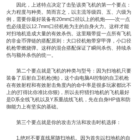
因此，上述特点决定了击坠该类飞机的第一个要点：
火力程度与种类。简而言之，以主流等级四、五、六级为
例，需要你最好装备有20mm口径以上的机炮——次一点
也必须是以12.7mm口径机枪为主的自身火力。这样才能
对扫地机造成大量的有效杀伤。这里顺带提一点所有飞机
的非金币弹链的搭配原则：大口径机炮带穿甲弹，小口径
机枪带燃烧弹。这样的混合搭配保证了瞬间杀伤、持续杀
伤与额外杀伤的统一。
第二个要点就是飞机的种类与型号：因为扫地机只要
装备了后射自卫机枪(炮)，这个由电脑AI控制的自卫机枪
在有效射程和有效射击角度内的命中率是很多玩家都比不
上的(打得比你准比你狠)，所以去狩猎扫地机的飞机最好
是D系全线飞机以及Y系重战线飞机，先在自身HP值和防
御能力上有坚实的基础。
第三个要点就是你的攻击方法和攻击时机选择：
1.绝对不要直线尾随扫地机。因为首先以扫地机的自